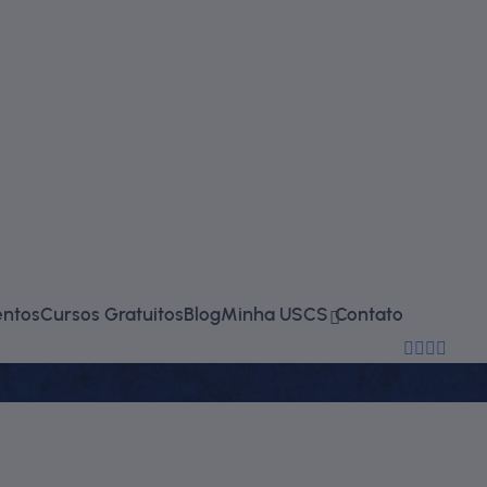
falecono
entos
Cursos Gratuitos
Blog
Minha USCS
Contato
(11) 2714-