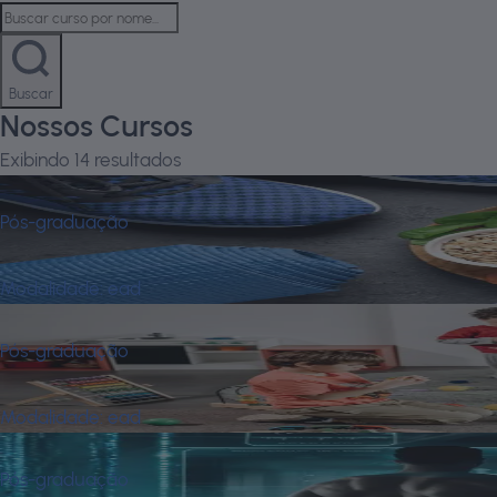
Buscar
Nossos Cursos
Exibindo
14
resultados
CONFIRMADO
Pós-graduação
Alimentos Funcionais e Nutrigenômica
Modalidade:
ead
CONFIRMADO
Pós-graduação
Aprendizagem, Desenvolvimento e C
Modalidade:
ead
CONFIRMADO
Pós-graduação