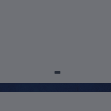
sco@posuscs.com.br
5699