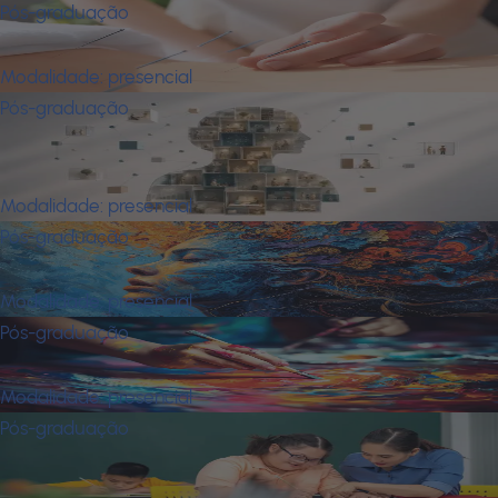
Pós-graduação
Acupuntura
Modalidade:
presencial
Pós-graduação
Análise Aplicada do Comportamento
(A. B. A) e Clínica Comportamental
Modalidade:
presencial
Pós-graduação
Arte Como Linguagem da Alma
Modalidade:
presencial
Pós-graduação
Arteterapia
Modalidade:
presencial
Pós-graduação
Atendimento Educacional
Especializado - Aee