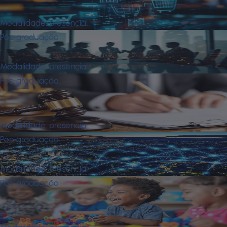
Mba em Varejo
Modalidade:
presencial
Pós-graduação
Mba Empresarial
Modalidade:
presencial
Pós-graduação
Mba Executivo em Direito
Empresarial
Modalidade:
presencial
Pós-graduação
Mit em Redes e Telecomunicações
Modalidade:
presencial
Pós-graduação
Neurociência e O Transtorno do
Espectro Autista (Tea)