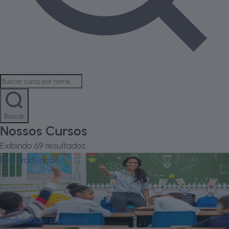
Buscar
Nossos Cursos
Exibindo
69
resultados
Pós-graduação
A Atuação do Auxiliar de Classe nos
Processos Inclusivos de Pessoas Com
Deficiência
Modalidade:
presencial