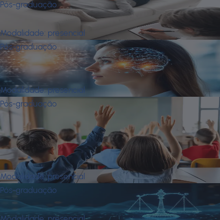
Pós-graduação
Clínica Psicanalítica Implicada
Modalidade:
presencial
Pós-graduação
Comportamento Humano e
Neurociência
Modalidade:
presencial
Pós-graduação
Dificuldades e Transtornos de
Aprendizagem - Avaliação e
Organização de Planos de
Atendimento
Modalidade:
presencial
Pós-graduação
Direito Digital
Modalidade:
presencial