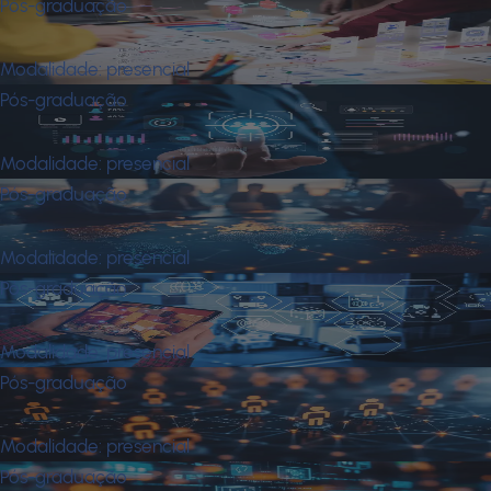
Pós-graduação
Mba em Marketing
Modalidade:
presencial
Pós-graduação
Mba em Marketing Digital
Modalidade:
presencial
Pós-graduação
Mba em Negócios Internacionais
Modalidade:
presencial
Pós-graduação
Mba em Operações e Logística
Modalidade:
presencial
Pós-graduação
Mba em Recursos Humanos
Modalidade:
presencial
Pós-graduação