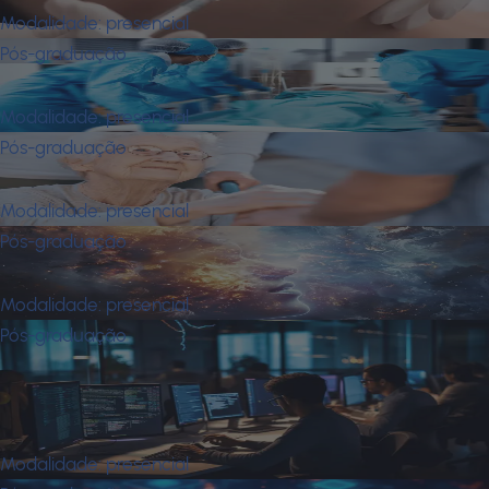
Modalidade:
presencial
Pós-graduação
Fisioterapia Hospitalar e Emergência
Modalidade:
presencial
Pós-graduação
Gerontologia
Modalidade:
presencial
Pós-graduação
Jung, Religião e Espiritualidade
Modalidade:
presencial
Pós-graduação
Master em Information Systems em
Arquitetura e Engenharia de
Software
Modalidade:
presencial