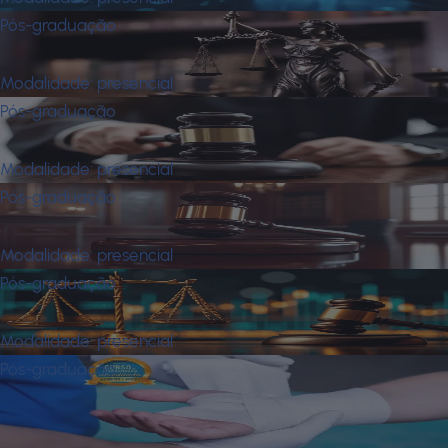
Pós-graduação
Direito do Trabalho
Modalidade:
presencial
Pós-graduação
Direito Penal e Processual Penal
Modalidade:
presencial
Pós-graduação
Direito Processual Civil
Modalidade:
presencial
Pós-graduação
Direito Tributário
Modalidade:
presencial
Pós-graduação
Enfermagem em Estomaterapia:
Estomias, Feridas e Incontinências