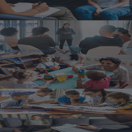
Clínica
Modalidade:
presencial
Pós-graduação
Psicologia Organizacional e Saúde
Mental
Modalidade:
presencial
Pós-graduação
Psicomotricidade Integrada À
Neurociência
Modalidade:
presencial
Pós-graduação
Psicopedagogia Institucional e Clínica
Modalidade:
presencial
Pós-graduação
Terapia Cognitivo-Comportamental