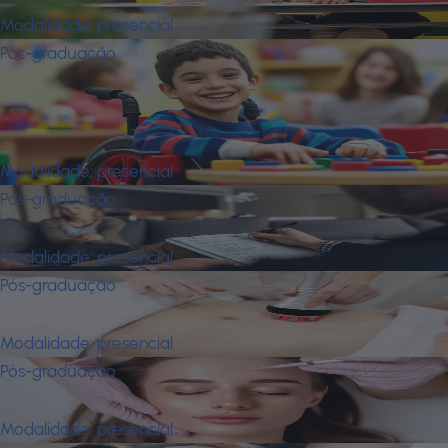
Modalidade:
presencial
Pós-graduação
Atuação na Educação Infantil e nos
Processos Inclusivos de Crianças Com
Deficiência
Modalidade:
presencial
Pós-graduação
Avaliação Psicológica
Modalidade:
presencial
Pós-graduação
Biologia Estética
Modalidade:
presencial
Pós-graduação
Biomedicina Estética
Modalidade:
presencial