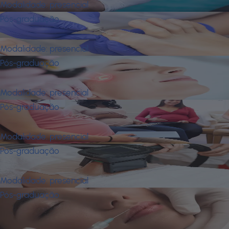
Modalidade:
presencial
Pós-graduação
Enfermagem em Podiatria Clínica
Modalidade:
presencial
Pós-graduação
Enfermagem Estética
Modalidade:
presencial
Pós-graduação
Enfermagem Obstétrica
Modalidade:
presencial
Pós-graduação
Farmácia Estética
Modalidade:
presencial
Pós-graduação
Fisioterapia Dermatofuncional e
Cosmetologia