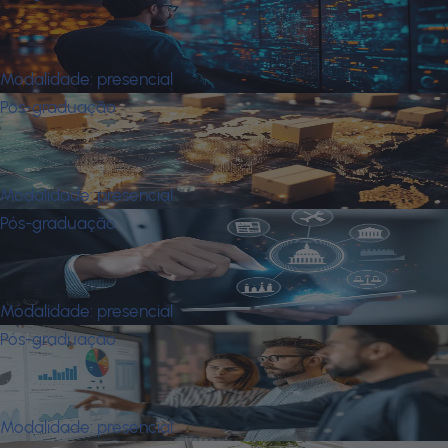
Mba em Business Analytics e Ciência
de Dados
Modalidade:
presencial
Pós-graduação
Mba em Comércio Exterior e Logística
Internacional
Modalidade:
presencial
Pós-graduação
Mba em Comunicação Para O Setor
Público
Modalidade:
presencial
Pós-graduação
Mba em Controladoria e
Contabilidade Estratégica
Modalidade:
presencial