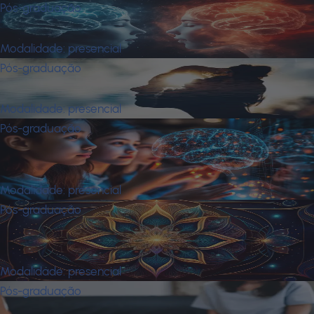
Pós-graduação
Neuropsicanálise
Modalidade:
presencial
Pós-graduação
Neuropsicologia
Modalidade:
presencial
Pós-graduação
Neuropsicopedagogia Clínica e
Institucional
Modalidade:
presencial
Pós-graduação
Psicologia Analitica: Abordagem
Junguiana
Modalidade:
presencial
Pós-graduação
Psicologia Junguiana na Prática