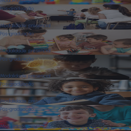
Modalidade:
presencial
Pós-graduação
Neurociência na Adolescência
Modalidade:
presencial
Pós-graduação
Neurociência na Primeira Infância
Modalidade:
presencial
Pós-graduação
Neurociências Aplicadas À Educação
Modalidade:
presencial
Pós-graduação
Neurociências da Educação Inclusiva
Modalidade:
presencial
Pós-graduação
Neuroeducação e Educação Inclusiva
Modalidade:
presencial