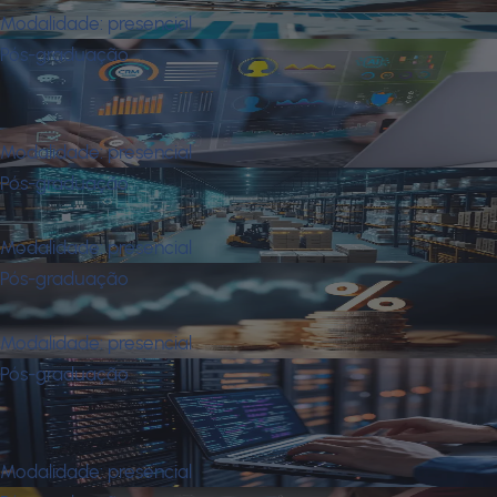
Modalidade:
presencial
Pós-graduação
Mba em Gestão Estratégica de
Vendas
Modalidade:
presencial
Pós-graduação
Mba em Gestão Industrial
Modalidade:
presencial
Pós-graduação
Mba em Gestão Tributária
Modalidade:
presencial
Pós-graduação
Mba em Governança e Gestão de
Tecnologia da Informação
Modalidade:
presencial