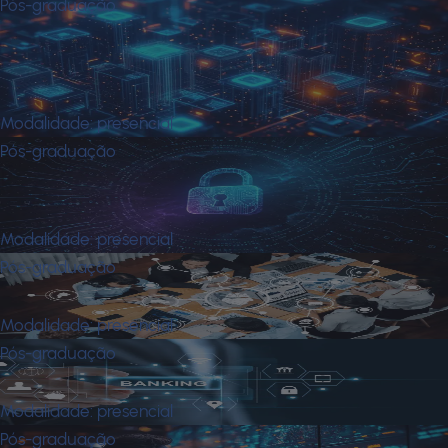
Pós-graduação
Master em Information Technology
em Gestão das Operações e
Infraestrutura de Ti
Modalidade:
presencial
Pós-graduação
Master em Information Technology
em Gestão de Cibersegurança
Modalidade:
presencial
Pós-graduação
Master In Business Communication
Modalidade:
presencial
Pós-graduação
Mba em Banking
Modalidade:
presencial
Pós-graduação