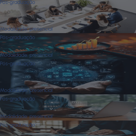
Pós-graduação
Mba em Desenvolvimento de
Habilidades Gerenciais
Modalidade:
presencial
Pós-graduação
Mba em Finanças
Modalidade:
presencial
Pós-graduação
Mba em Gestão da Transformação
Digital e Inovação
Modalidade:
presencial
Pós-graduação
Mba em Gestão de Compras
Modalidade:
presencial
Pós-graduação
Mba em Gestão de Projetos