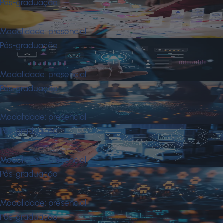
Pós-graduação
Mba em Marketing
Modalidade:
presencial
Pós-graduação
Mba em Marketing Digital
Modalidade:
presencial
Pós-graduação
Mba em Negócios Internacionais
Modalidade:
presencial
Pós-graduação
Mba em Operações e Logística
Modalidade:
presencial
Pós-graduação
Mba em Recursos Humanos
Modalidade:
presencial
Pós-graduação