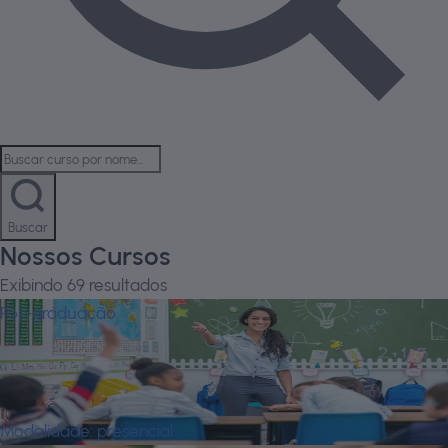
Buscar
Nossos Cursos
Exibindo
69
resultados
Pós-graduação
A Atuação do Auxiliar de Classe nos
Processos Inclusivos de Pessoas Com
Deficiência
Modalidade:
presencial