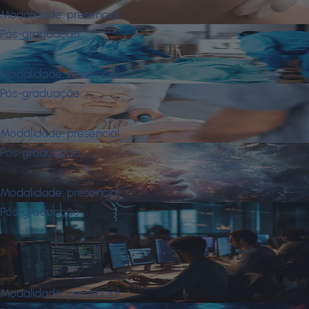
Modalidade:
presencial
Pós-graduação
Fisioterapia Hospitalar e Emergência
Modalidade:
presencial
Pós-graduação
Gerontologia
Modalidade:
presencial
Pós-graduação
Jung, Religião e Espiritualidade
Modalidade:
presencial
Pós-graduação
Master em Information Systems em
Arquitetura e Engenharia de
Software
Modalidade:
presencial