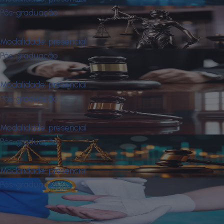
Pós-graduação
Direito do Trabalho
Modalidade:
presencial
Pós-graduação
Direito Penal e Processual Penal
Modalidade:
presencial
Pós-graduação
Direito Processual Civil
Modalidade:
presencial
Pós-graduação
Direito Tributário
Modalidade:
presencial
Pós-graduação
Enfermagem em Estomaterapia:
Estomias, Feridas e Incontinências