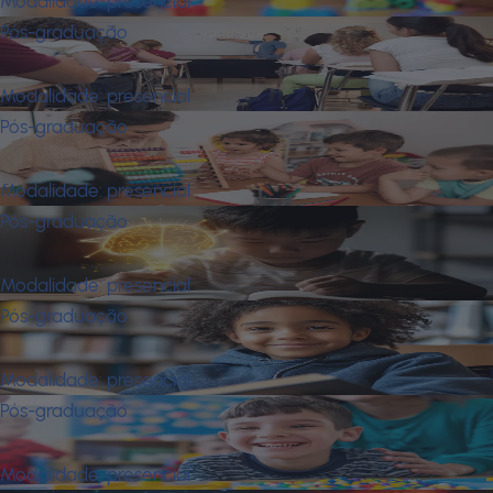
Modalidade:
presencial
Pós-graduação
Neurociência na Adolescência
Modalidade:
presencial
Pós-graduação
Neurociência na Primeira Infância
Modalidade:
presencial
Pós-graduação
Neurociências Aplicadas À Educação
Modalidade:
presencial
Pós-graduação
Neurociências da Educação Inclusiva
Modalidade:
presencial
Pós-graduação
Neuroeducação e Educação Inclusiva
Modalidade:
presencial