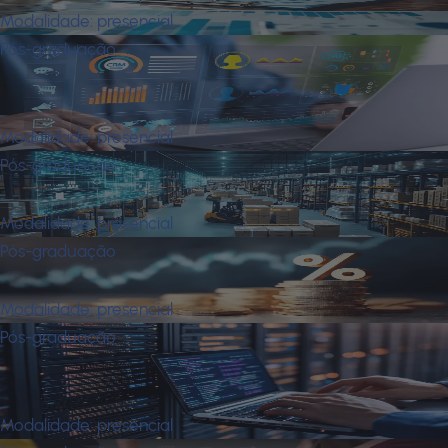
Modalidade:
presencial
Pós-graduação
Mba em Gestão Estratégica de
Vendas
Modalidade:
presencial
Pós-graduação
Mba em Gestão Industrial
Modalidade:
presencial
Pós-graduação
Mba em Gestão Tributária
Modalidade:
presencial
Pós-graduação
Mba em Governança e Gestão de
Tecnologia da Informação
Modalidade:
presencial