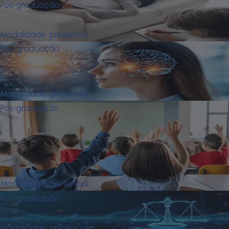
Pós-graduação
Clínica Psicanalítica Implicada
Modalidade:
presencial
Pós-graduação
Comportamento Humano e
Neurociência
Modalidade:
presencial
Pós-graduação
Dificuldades e Transtornos de
Aprendizagem - Avaliação e
Organização de Planos de
Atendimento
Modalidade:
presencial
Pós-graduação
Direito Digital
Modalidade:
presencial