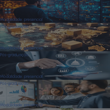
Mba em Business Analytics e Ciência
de Dados
Modalidade:
presencial
Pós-graduação
Mba em Comércio Exterior e Logística
Internacional
Modalidade:
presencial
Pós-graduação
Mba em Comunicação Para O Setor
Público
Modalidade:
presencial
Pós-graduação
Mba em Controladoria e
Contabilidade Estratégica
Modalidade:
presencial