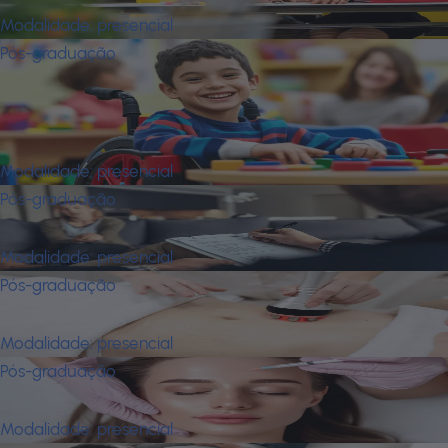
Modalidade:
presencial
Pós-graduação
Atuação na Educação Infantil e nos
Processos Inclusivos de Crianças Com
Deficiência
Modalidade:
presencial
Pós-graduação
Avaliação Psicológica
Modalidade:
presencial
Pós-graduação
Biologia Estética
Modalidade:
presencial
Pós-graduação
Biomedicina Estética
Modalidade:
presencial