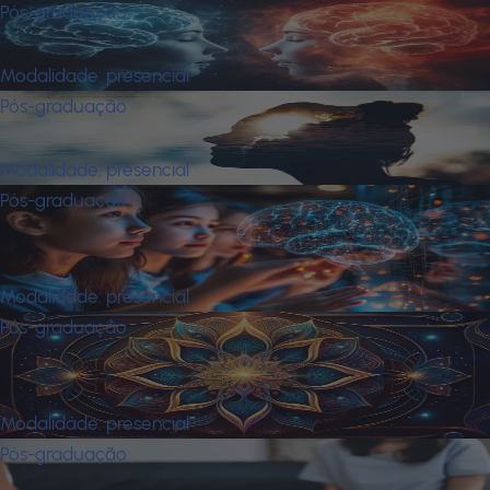
Pós-graduação
Neuropsicanálise
Modalidade:
presencial
Pós-graduação
Neuropsicologia
Modalidade:
presencial
Pós-graduação
Neuropsicopedagogia Clínica e
Institucional
Modalidade:
presencial
Pós-graduação
Psicologia Analitica: Abordagem
Junguiana
Modalidade:
presencial
Pós-graduação
Psicologia Junguiana na Prática