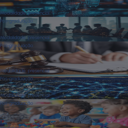
Mba em Varejo
Modalidade:
presencial
Pós-graduação
Mba Empresarial
Modalidade:
presencial
Pós-graduação
Mba Executivo em Direito
Empresarial
Modalidade:
presencial
Pós-graduação
Mit em Redes e Telecomunicações
Modalidade:
presencial
Pós-graduação
Neurociência e O Transtorno do
Espectro Autista (Tea)