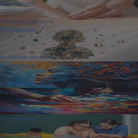
Pós-graduação
Acupuntura
Modalidade:
presencial
Pós-graduação
Análise Aplicada do Comportamento
(A. B. A) e Clínica Comportamental
Modalidade:
presencial
Pós-graduação
Arte Como Linguagem da Alma
Modalidade:
presencial
Pós-graduação
Arteterapia
Modalidade:
presencial
Pós-graduação
Atendimento Educacional
Especializado - Aee