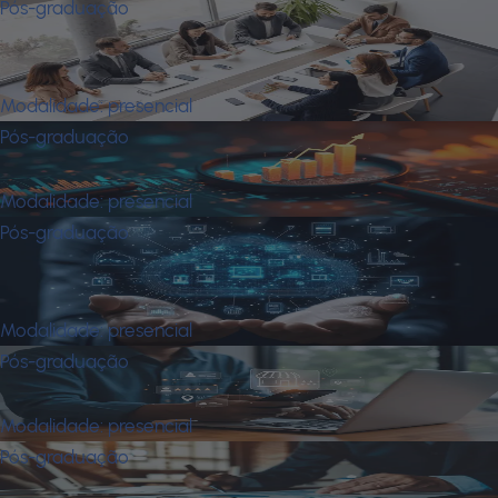
Pós-graduação
Mba em Desenvolvimento de
Habilidades Gerenciais
Modalidade:
presencial
Pós-graduação
Mba em Finanças
Modalidade:
presencial
Pós-graduação
Mba em Gestão da Transformação
Digital e Inovação
Modalidade:
presencial
Pós-graduação
Mba em Gestão de Compras
Modalidade:
presencial
Pós-graduação
Mba em Gestão de Projetos