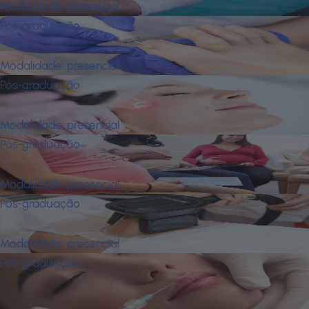
Modalidade:
presencial
Pós-graduação
Enfermagem em Podiatria Clínica
Modalidade:
presencial
Pós-graduação
Enfermagem Estética
Modalidade:
presencial
Pós-graduação
Enfermagem Obstétrica
Modalidade:
presencial
Pós-graduação
Farmácia Estética
Modalidade:
presencial
Pós-graduação
Fisioterapia Dermatofuncional e
Cosmetologia