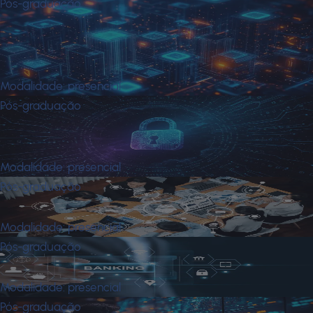
Pós-graduação
Master em Information Technology
em Gestão das Operações e
Infraestrutura de Ti
Modalidade:
presencial
Pós-graduação
Master em Information Technology
em Gestão de Cibersegurança
Modalidade:
presencial
Pós-graduação
Master In Business Communication
Modalidade:
presencial
Pós-graduação
Mba em Banking
Modalidade:
presencial
Pós-graduação