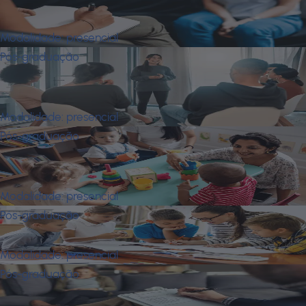
Clínica
Modalidade:
presencial
Pós-graduação
Psicologia Organizacional e Saúde
Mental
Modalidade:
presencial
Pós-graduação
Psicomotricidade Integrada À
Neurociência
Modalidade:
presencial
Pós-graduação
Psicopedagogia Institucional e Clínica
Modalidade:
presencial
Pós-graduação
Terapia Cognitivo-Comportamental