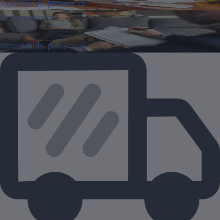
Modalidade:
presencial
Pós-graduação
Terapia Cognitivo-Comportamental
Modalidade:
presencial