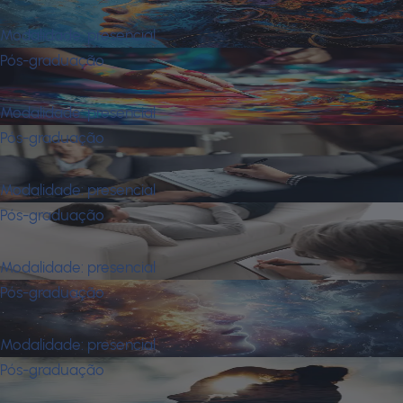
Arte Como Linguagem da Alma
Modalidade:
presencial
Pós-graduação
Arteterapia
Modalidade:
presencial
Pós-graduação
Avaliação Psicológica
Modalidade:
presencial
Pós-graduação
Clínica Psicanalítica Implicada
Modalidade:
presencial
Pós-graduação
Jung, Religião e Espiritualidade
Modalidade:
presencial
Pós-graduação
Neuropsicologia