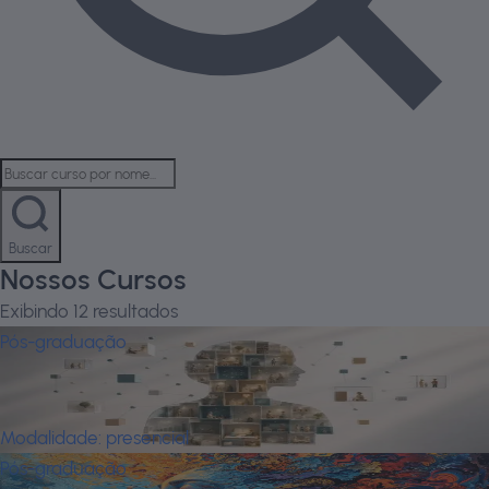
Buscar
Nossos Cursos
Exibindo
12
resultados
Pós-graduação
Análise Aplicada do Comportamento
(A. B. A) e Clínica Comportamental
Modalidade:
presencial
Pós-graduação