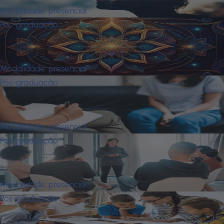
Modalidade:
presencial
Pós-graduação
Psicologia Analitica: Abordagem
Junguiana
Modalidade:
presencial
Pós-graduação
Psicologia Junguiana na Prática
Clínica
Modalidade:
presencial
Pós-graduação
Psicologia Organizacional e Saúde
Mental
Modalidade:
presencial
Pós-graduação
Psicopedagogia Institucional e Clínica