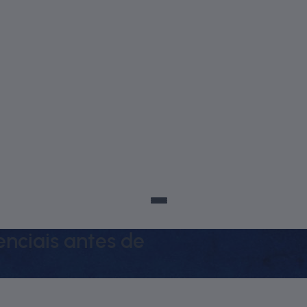
sco@posuscs.com.br
5699
nciais antes de