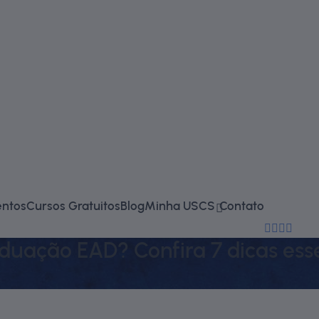
falecono
entos
Cursos Gratuitos
Blog
Minha USCS
Contato
(11) 2714-
uação EAD? Confira 7 dicas esse