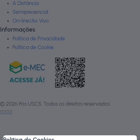
A Distância
Semipresencial
On-line/Ao Vivo
Informações
Política de Privacidade
Política de Cookie
©
2026
Pós USCS. Todos os direitos reservados.
Politica de Cookies