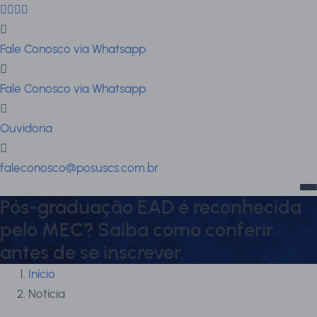
Fale Conosco via Whatsapp
Fale Conosco via Whatsapp
Ouvidoria
faleconosco@posuscs.com.br
Pós-graduação EAD é reconhecida
pelo MEC? Saiba como conferir
antes de se inscrever
Início
Notícia