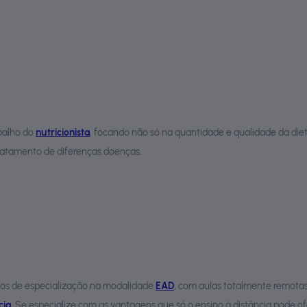
abalho do
nutricionista
, focando não só na quantidade e qualidade da di
tratamento de diferenças doenças.
sos de especialização na modalidade
EAD
, com aulas totalmente remota
cia
. Se especialize com as vantagens que só o ensino á distância pode ofe