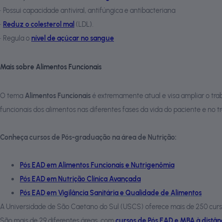
•
Possui capacidade antiviral, antifúngica e antibacteriana
•
Reduz o colesterol mal
(LDL).
•
Regula o
nível de açúcar no sangue
Mais sobre Alimentos Funcionais
O tema
Alimentos Funcionais
é extremamente atual e visa ampliar o tr
funcionais dos alimentos nas diferentes fases da vida do paciente e no 
Conheça cursos de Pós-graduação na área de Nutrição:
Pós EAD em Alimentos Funcionais e Nutrigenômia
Pós EAD em Nutrição Clínica Avançada
Pós EAD em Vigilância Sanitária e Qualidade de Alimentos
A Universidade de São Caetano do Sul (USCS) oferece mais de 250 cur
São mais de 29 diferentes áreas, com
cursos de Pós EAD e MBA à distân