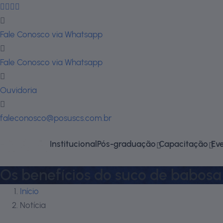
Fale Conosco via Whatsapp
Fale Conosco via Whatsapp
Ouvidoria
faleconosco@posuscs.com.br
Institucional
Pós-graduação
Capacitação
Ev
Os benefícios do suco de babosa
Início
Notícia