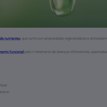
 de nutrientes
, que conta com propriedades regeneradoras e antioxidant
imento funcional
para o tratamento de doenças inflamatórias, queimadura
tável
ganismo