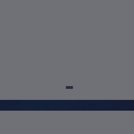
sco@posuscs.com.br
5699