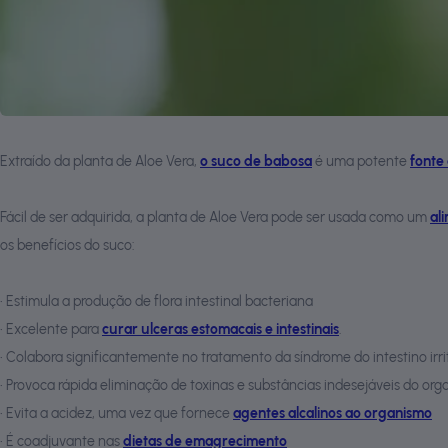
Extraído da planta de Aloe Vera,
o suco de babosa
é uma potente
fonte
Fácil de ser adquirida, a planta de Aloe Vera pode ser usada como um
al
os benefícios do suco:
•
Estimula a produção de flora intestinal bacteriana
•
Excelente para
curar ulceras estomacais e intestinais
.
•
Colabora significantemente no tratamento da síndrome do intestino irri
•
Provoca rápida eliminação de toxinas e substâncias indesejáveis do or
•
Evita a acidez, uma vez que fornece
agentes alcalinos ao organismo
•
É coadjuvante nas
dietas de emagrecimento