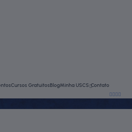
falecono
entos
Cursos Gratuitos
Blog
Minha USCS
Contato
(11) 2714-