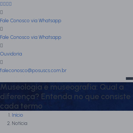
Fale Conosco via Whatsapp
Fale Conosco via Whatsapp
Ouvidoria
faleconosco@posuscs.com.br
Museologia e museografia: Qual a
diferença? Entenda no que consiste
cada termo
Início
Notícia