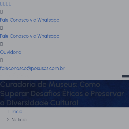
Fale Conosco via Whatsapp
Fale Conosco via Whatsapp
Ouvidoria
faleconosco@posuscs.com.br
Curadoria de Museus: Como
Superar Desafios Éticos e Preservar
a Diversidade Cultural
Início
Notícia