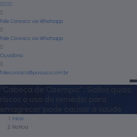
Fale Conosco via Whatsapp
Fale Conosco via Whatsapp
Ouvidoria
faleconosco@posuscs.com.br
“Cabeça de Ozempic”: Saiba quais
riscos o uso do remédio para
emagrecer pode causar à saúde
Início
Notícia