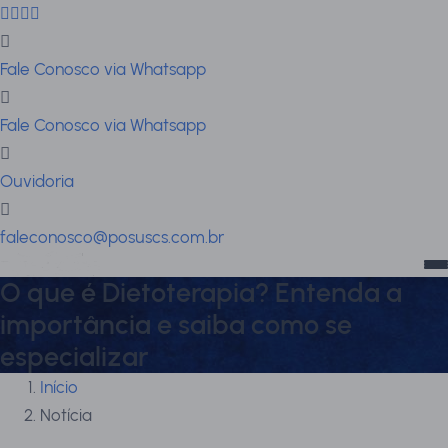
Fale Conosco via Whatsapp
Fale Conosco via Whatsapp
Ouvidoria
faleconosco@posuscs.com.br
O que é Dietoterapia? Entenda a
importância e saiba como se
especializar
Início
Notícia