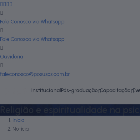
Fale Conosco via Whatsapp
Fale Conosco via Whatsapp
Ouvidoria
faleconosco@posuscs.com.br
Institucional
Pós-graduação
Capacitação
Ev
Religião e espiritualidade na ps
Início
Notícia