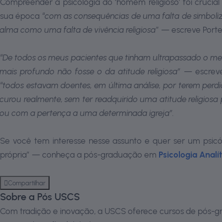
Compreender a psicologia do ‘homem religioso’ foi cruci
sua época “
com as consequências de uma falta de simboliza
alma como uma falta de vivência religiosa
” — escreve Porte
“
De todos os meus pacientes que tinham ultrapassado o mei
mais profundo não fosse o da atitude religiosa”
— escreve 
“
todos estavam doentes, em última análise, por terem perd
curou realmente, sem ter readquirido uma atitude religiosa
ou com a pertença a uma determinada igreja”.
Se você tem interesse nesse assunto e quer ser um psicó
própria” — conheça a pós-graduação em
Psicologia Analí
Compartilhar
Sobre a Pós USCS
Com tradição e inovação, a USCS oferece cursos de pós-gr