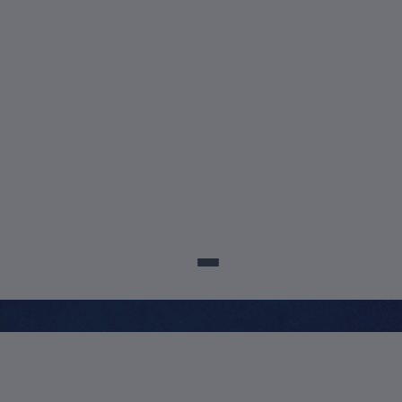
sco@posuscs.com.br
5699