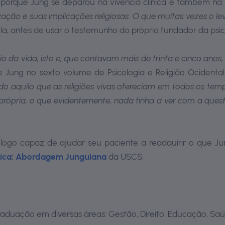
al porque Jung se deparou na vivência clínica e também n
ção e suas implicações religiosas. O que muitas vezes o le
la, antes de usar o testemunho do próprio fundador da psic
o da vida, isto é, que contavam mais de trinta e cinco ano
Jung no sexto volume de Psicologia e Religião Ocidental e
ido aquilo que as religiões vivas ofereciam em todos os te
 própria, o que evidentemente, nada tinha a ver com a quest
logo capaz de ajudar seu paciente a readquirir o que Ju
tica
:
Abordagem Junguiana
da USCS.
aduação em diversas áreas: Gestão, Direito, Educação, Saú