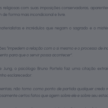
es religiosas com suas imposições conservadoras, aparent
de forma mais incondicional e livre.
aterialistas e incrédulos que negam o sagrado e o misté
ões “
impedem a relação com o si mesmo e o processo de indiv
ento para que o servir possa acontecer”.
Jung, o psicólogo Bruno Portela faz uma citação extraída
nho esclarecedor:
ntais, não tomo como ponto de partida qualquer credo rel
samente certos fatos que agem sobre ele e sobre seu estad