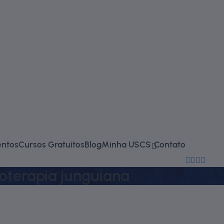
falecono
entos
Cursos Gratuitos
Blog
Minha USCS
Contato
(11) 2714-
icoterapia junguiana