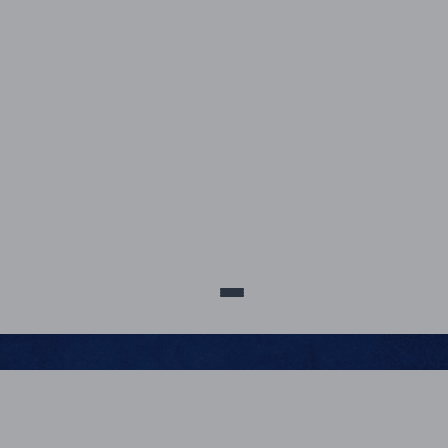
sco@posuscs.com.br
5699