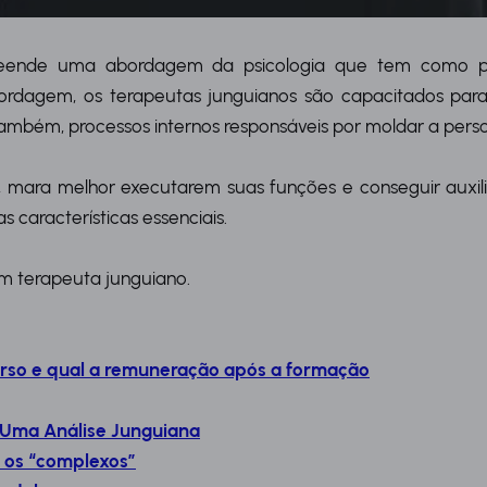
eende uma abordagem da psicologia que tem como pri
dagem, os terapeutas junguianos são capacitados par
, também, processos internos responsáveis por moldar a per
a, mara melhor executarem suas funções e conseguir auxil
 características essenciais.
um terapeuta junguiano.
urso e qual a remuneração após a formação
 Uma Análise Junguiana
e os “complexos”