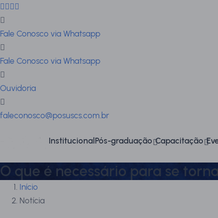
Fale Conosco via Whatsapp
Fale Conosco via Whatsapp
Ouvidoria
faleconosco@posuscs.com.br
Institucional
Pós-graduação
Capacitação
Ev
O que é necessário para se torn
Início
Notícia