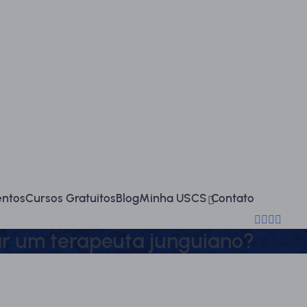
falecono
entos
Cursos Gratuitos
Blog
Minha USCS
Contato
(11) 2714-
ar um terapeuta junguiano?