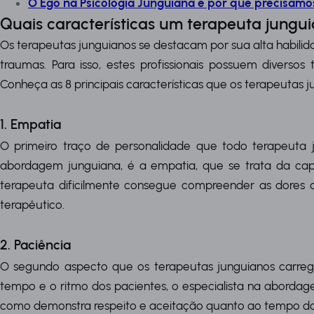
O Ego na Psicologia Junguiana e por que precisamo
Quais características um terapeuta jungui
Os terapeutas junguianos se destacam por sua alta habilid
traumas. Para isso, estes profissionais possuem diverso
Conheça as 8 principais características que os terapeutas j
1. Empatia
O primeiro traço de personalidade que todo terapeuta
abordagem junguiana, é a empatia, que se trata da ca
terapeuta dificilmente consegue compreender as dores de
terapêutico.
2. Paciência
O segundo aspecto que os terapeutas junguianos carreg
tempo e o ritmo dos pacientes, o especialista na abordag
como demonstra respeito e aceitação quanto ao tempo do p