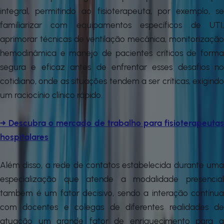
integral, permitindo ao fisioterapeuta, por exemplo, se
familiarizar com equipamentos específicos de UTI,
aprimorar técnicas de ventilação mecânica, monitorização
hemodinâmica e manejo de pacientes críticos de forma
segura e eficaz antes de enfrentar esses desafios no
cotidiano, onde as situações tendem a ser críticas, exigindo
um raciocínio clínico rápido.
→ Descubra o mercado de trabalho para fisioterapeutas
hospitalares
Além disso, a rede de contatos estabelecida durante uma
especialização que atende a modalidade presencial
também é um fator decisivo, sendo a interação contínua
com docentes e colegas de diferentes realidades de
atuação um grande fator de enriquecimento para a