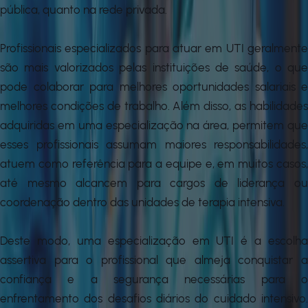
pública, quanto na rede privada.
Profissionais especializados para atuar em UTI geralmente
são mais valorizados pelas instituições de saúde, o que
pode colaborar para melhores oportunidades salariais e
melhores condições de trabalho. Além disso, as habilidades
adquiridas em uma especialização na área, permitem que
esses profissionais assumam maiores responsabilidades,
atuem como referência para a equipe e, em muitos casos,
até mesmo alcancem para cargos de liderança ou
coordenação dentro das unidades de terapia intensiva.
Deste modo, uma especialização em UTI é a escolha
assertiva para o profissional que almeja conquistar a
confiança e a segurança necessárias para o
enfrentamento dos desafios diários do cuidado intensivo.