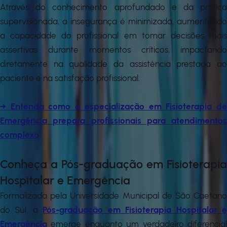
Através do conhecimento aprofundado e da prática
supervisionada, a insegurança é minimizada, aumentando
a capacidade do profissional em tomar decisões mais
assertivas durante momentos críticos, impactando
diretamente na qualidade da assistência prestada ao
paciente e na satisfação profissional.
→ Entenda como a especialização em Fisioterapia de
Emergência prepara profissionais para atendimentos
complexo
Conheça a Pós-graduação em Fisioterapia
Hospitalar e Emergência
Formalizada pela Universidade Municipal de São Caetano
do Sul, a
Pós-graduação em Fisioterapia Hospitalar 
Emergência
emerge enquanto um verdadeiro diferencia