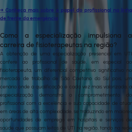
→ Conheça mais sobre o papel do profissional na linha
de frente da emergência
Como a especialização impulsiona a
carreira de fisioterapeutas na região?
A obtenção de uma especialização presencial em UTI
confere ao profissional de saúde, em especial ao
fisioterapeuta, um diferencial competitivo significativo no
mercado de trabalho de São Caetano do Sul pois, um
cenário onde a qualificação é cada vez mais valorizada, a
especialização demonstra o comprometimento do
profissional com a excelência e sua capacidade de atuar
em áreas de alta complexidade, se traduzindo em maiores
oportunidades de emprego em hospitais e serviços de
saúde que possuam leitos de UTI na região, tando na rede