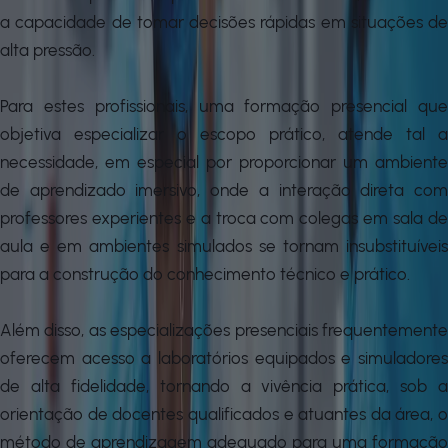
a capacidade de tomar decisões rápidas em situações de
alta pressão.
Para estes profissionais, uma formação presencial que
objetiva especializar o escopo prático, atende tal a
necessidade, em especial por proporcionar um ambiente
de aprendizado imersivo, onde a interação direta com
professores experientes e a troca com colegas em sala de
aula e em ambientes simulados se tornam insubstituíveis
para a construção do conhecimento técnico e prático.
Além disso, as especializações presenciais frequentemente
oferecem acesso a laboratórios equipados e simuladores
de alta fidelidade, tornando a vivência prática, sob a
orientação de docentes qualificados e atuantes da área, o
método de aprendizagem adequado para uma formação