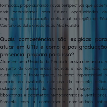
formação, proporcionando novas perspectivas que podem
abrir possibilidades para futuras oportunidades de
emprego ou colaboração profissional na região de São
Caetano do Sul e arredores do ABC Paulista
.
Quais competências são exigidas para
atuar em UTIs e como a pós-graduação
presencial prepara para isso?
Atuar em uma Unidade de Terapia Intensiva demanda um
conjunto de competências técnicas e não técnicas, as
quais, para o fisioterapeuta, se torna imprescindível o
domínio da avaliação criteriosa do paciente crítico,
incluindo a análise de exames de imagem, dados
laboratoriais e parâmetros hemodinâmicos e ventilatórios.
Somente com o conhecimento aprofundado sobre