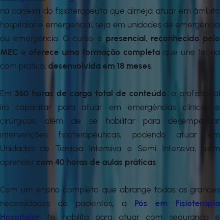
na carreira do fisioterapeuta que almeja atuar em âmbito
hospitalar e emergencial, seja em unidades de emergência
ou emergência. O curso é
presencial
,
reconhecido pel
MEC
e
oferece uma formação completa
que une teoria
com prática,
desenvolvida em 18 meses
.
Em
360 horas de carga total de conteúdo
, o profissiona
irá capacitar para atuar em emergências clínicas e
cirúrgicas, além de se habilitar para desempenhar
intervenções fisioterapêuticas, podendo atuar em
Unidades de Terapia Intensiva e Semi Intensiva, além
aprender
com 40 horas de aulas práticas
.
Com um ensino completo que abrange todas as grandes
necessidades de pacientes, a
Pós em Fisioterapi
Hospitalar
, te habilita para atuar com segurança e