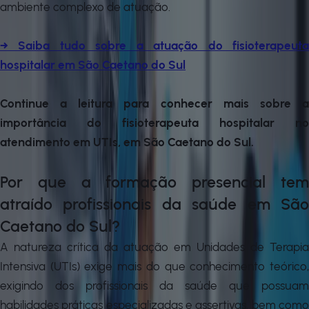
ambiente complexo de atuação.
→ Saiba tudo sobre a atuação do fisioterapeuta
hospitalar em São Caetano do Sul
Continue a leitura para conhecer mais sobre a
importância do fisioterapeuta hospitalar no
atendimento em UTIs, em São Caetano do Sul.
Por que a formação presencial tem
atraído profissionais da saúde em São
Caetano do Sul?
A natureza crítica da atuação em Unidades de Terapia
Intensiva (UTIs) exige mais do que conhecimento teórico,
exigindo dos profissionais da saúde que possuam
habilidades práticas especializadas e assertivas, bem como