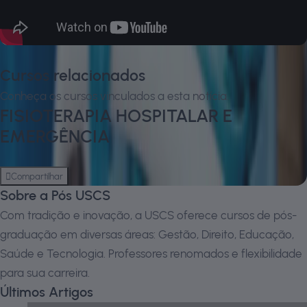
Cursos relacionados
Conheça os cursos vinculados a esta notícia.
FISIOTERAPIA HOSPITALAR E
EMERGÊNCIA
presencial
Pós-Graduação
Compartilhar
Sobre a Pós USCS
Com tradição e inovação, a USCS oferece cursos de pós-
graduação em diversas áreas: Gestão, Direito, Educação,
Saúde e Tecnologia. Professores renomados e flexibilidade
para sua carreira.
Últimos Artigos