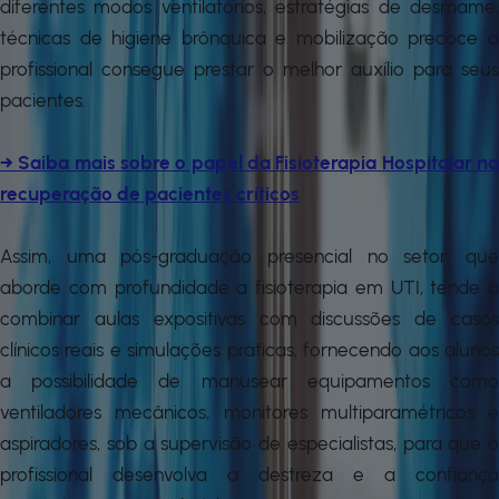
diferentes modos ventilatórios, estratégias de desmame,
técnicas de higiene brônquica e mobilização precoce o
profissional consegue prestar o melhor auxílio para seus
pacientes.
→ Saiba mais sobre o papel da Fisioterapia Hospitalar na
recuperação de pacientes críticos
Assim, uma pós-graduação presencial no setor, que
aborde com profundidade a fisioterapia em UTI, tende a
combinar aulas expositivas com discussões de casos
clínicos reais e simulações práticas, fornecendo aos alunos
a possibilidade de manusear equipamentos como
ventiladores mecânicos, monitores multiparamétricos e
aspiradores, sob a supervisão de especialistas, para que o
profissional desenvolva a destreza e a confiança