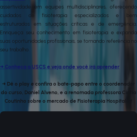
assertividade em equipes multidisciplinares, oferecendo
cuidados de fisioterapia especializados e bem
estruturados em situações críticas e de emergência.
Enriqueça seu conhecimento em fisioterapia e expanda
suas oportunidades profissionais, se tornando referência no
seu trabalho.
→ Conheça a USCS e veja onde você irá aprender
→ Dê o play e confira o bate-papo entre o coordenador
do curso, Daniel Alveno, e a renomada professora Cintia
Coutinho sobre o mercado de Fisioterapia Hospitalar!