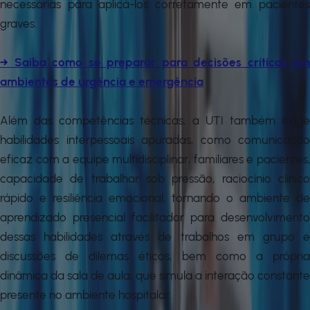
necessárias para aplicá-los corretamente em pacientes
graves.
→ Saiba como se preparar para decisões críticas em
ambientes de urgência e emergência
Além das competências técnicas, a UTI também exige
habilidades interpessoais apuradas, como comunicação
eficaz com a equipe multidisciplinar, familiares e pacientes,
capacidade de trabalhar sob pressão, raciocínio clínico
rápido e resiliência emocional, tornando o ambiente de
aprendizado presencial facilitador para desenvolvimento
dessas habilidades através de trabalhos em grupo e
discussões de dilemas éticos, bem como a própria
dinâmica da sala de aula, que simula a interação constante
presente no ambiente hospitalar.