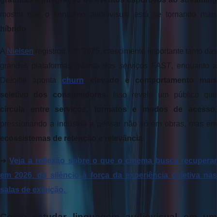
híbrido
. 
A 
Nielsen
 registrou, em 2025, crescimento importante tanto das 
grandes plataformas quanto dos 
serviços FAST
, enquanto a
Deloitte aponta 
churn
 elevado e comportamento mais
seletivo dos consumidores
circula entre serviços, formatos e modos de acesso
, 
ecossistemas de retenção e relevância
.
➔ 
Veja a reflexão sobre o que o cinema busca recuperar
em 2026, do silêncio à força da experiência coletiva nas 
salas de exibição. 
Como estudar linguagem audiovisual em um 