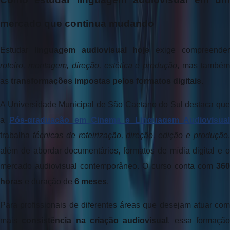
mercado que continua mudando
Estudar 
linguagem audiovisual hoje
roteiro, montagem, direção, estética e produção
, mas também
as 
transformações impostas pelos formatos digitais
. 
A Universidade Municipal de São Caetano do Sul destaca que 
a 
Pós-graduação em Cinema e Linguagem Audiovisua
trabalha 
técnicas de roteirização, direção, edição e produção
,
além de abordar documentários, formatos de mídia digital e o 
mercado audiovisual contemporâneo. O curso conta com 
360 
horas
 e duração de 
6 meses
.
Para profissionais de diferentes áreas que desejam atuar com 
mais 
consistência na criação audiovisual
, essa formação