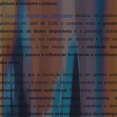
globais e consumo contínuo
. 
A 
European Audiovisual Observatory
 destaca, em relatório
publicado em abril de 2026, o contraste entre a 
grande 
diversidade de títulos disponíveis
 e a 
presença efetiva
desses conteúdos nos catálogos de streaming e VOD na 
União Europeia
, o que mostra como a 
mediação das 
plataformas passou a influenciar fortemente a visibilidade 
das obras
.
etapa posterior à criação
desenho do produto audiovisual
dados de permanência, retenção, descoberta e 
recomendação
, o que muda 
prioridades industriais
 e abre
espaço para 
formatos mais aderentes à lógica do catálogo 