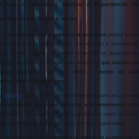
Como o streaming mudou a experiência do 
público com filmes e séries
O 
streaming mudou a experiência do público
 porque tornou 
o consumo mais 
personalizado, fragmentado e permanente
. 
Em vez de esperar um horário específico ou depender de 
programação linear, o espectador escolhe 
o que assistir, em 
qual dispositivo, em que ritmo e dentro de qual 
ecossistema de plataforma
. 
A 
Deloitte
 aponta que os consumidores disputam cerca de 
seis
horas diárias de tempo de mídia e entretenimento
streaming, social, games, música, podcasts e outros formatos
, 
em um ambiente de atenção cada vez mais fragmentada.
Essa mudança afeta a 
experiência cultural do audiovisual
. O 