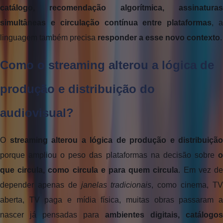
catálogo, recomendação algorítmica, assinaturas 
simultâneas e circulação contínua entre plataformas
, a
linguagem também precisa 
responder a esse novo contexto
.
Como o streaming alterou a lógica de 
produção e distribuição do 
audiovisual?
O 
streaming alterou a lógica de produção e distribuição
porque ampliou o peso das plataformas na decisão sobre 
o 
que circula, como circula e para quem circula
. Em vez de
depender apenas de 
janelas tradicionais
, como cinema, TV
aberta, TV paga e mídia física, muitas obras passaram a 
nascer já pensadas para 
ambientes digitais, catálogos 