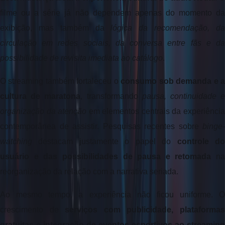
filme ou a série já não dependem apenas do momento da 
exibição, mas também da 
lógica da recomendação, da
circulação em redes sociais, da conversa entre fãs e da 
possibilidade de revisita imediata ao catálogo
. 
O streaming também fortaleceu o 
consumo sob demanda e a
cultura de maratona
, transformando 
pausa, continuidade e
organização da atenção
 em elementos centrais da experiência
contemporânea de assistir. Pesquisas recentes sobre 
binge-
watching
 destacam justamente o papel do 
controle do
usuário e das possibilidades de pausa e retomada
 na 
reorganização da relação com a narrativa seriada.
Ao mesmo tempo, a experiência não ficou uniforme. O 
crescimento de 
serviços com publicidade, plataformas
gratuitas e integração de eventos esportivos ao streaming