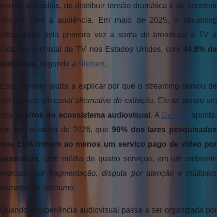
pensar episódios, de distribuir tensão dramática e de construir 
vínculo com a audiência. Em maio de 2025, o streaming 
ultrapassou pela primeira vez a soma de broadcast e TV a 
cabo no uso total de TV nos Estados Unidos, com 
44,8% da
audiência
, segundo a 
Nielsen
.
Esse cenário ajuda a explicar por que o streaming deixou de 
ser apenas um 
canal alternativo de exibição
. Ele se tornou um
dos 
centros do ecossistema audiovisual
. A 
Deloitte
 aponta,
em seu relatório de 2026, que 
90% dos lares pesquisados 
nos EUA tinham ao menos um serviço pago de vídeo por 
assinatura
, com média de quatro serviços, em um ambiente 
marcado por 
fragmentação, disputa por atenção e múltiplos
formatos de consumo
. 