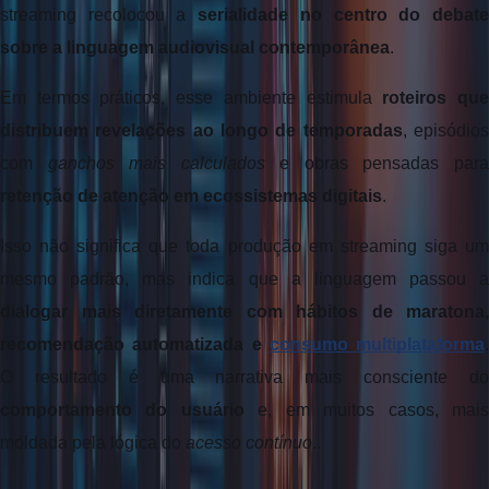
streaming recolocou a 
serialidade no centro do debate
sobre a linguagem audiovisual contemporânea
.
Em termos práticos, esse ambiente estimula 
roteiros que
distribuem revelações ao longo de temporadas
, episódios
com 
ganchos mais calculados
retenção de atenção em ecossistemas digitais
. 
Isso não significa que toda produção em streaming siga um 
dialogar mais diretamente com hábitos de maratona, 
recomendação automatizada e 
consumo multiplataforma
. 
comportamento do usuário
 e, em muitos casos, mais
moldada pela lógica do 
acesso contínuo
..