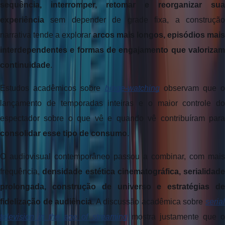
sequência, interromper, retomar e reorganizar sua 
experiência
 sem depender de grade fixa, a construção 
narrativa tende a explorar 
arcos mais longos, episódios mais 
interdependentes e formas de engajamento que valorizam 
continuidade
. 
Estudos acadêmicos sobre 
binge-watching
 observam que o 
lançamento de temporadas inteiras e o maior controle do 
consolidar esse tipo de consumo
.
O audiovisual contemporâneo passou a combinar, com mais 
frequência, 
densidade estética cinematográfica, serialidade 
prolongada, construção de universo e estratégias de 
fidelização de audiência
. A discussão acadêmica sobre 
serial
television in the age of streaming
 mostra justamente que o