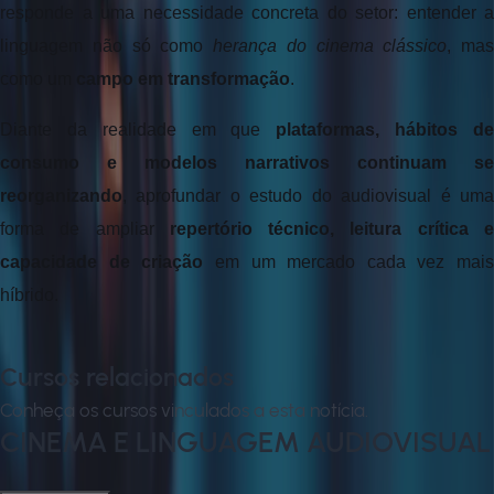
responde a uma necessidade concreta do setor: entender a 
linguagem não só como 
herança do cinema clássico
, mas 
como um 
campo em transformação
. 
Diante da realidade em que 
plataformas, hábitos de
consumo e modelos narrativos continuam se 
reorganizando
, aprofundar o estudo do audiovisual é uma 
forma de ampliar 
repertório técnico, leitura crítica e
capacidade de criação
 em um mercado cada vez mais 
híbrido.
Cursos relacionados
Conheça os cursos vinculados a esta notícia.
CINEMA E LINGUAGEM AUDIOVISUAL
ead
Pós-Graduação