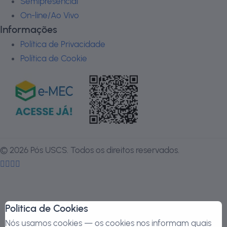
Semipresencial
On-line/Ao Vivo
Informações
Política de Privacidade
Política de Cookie
©
2026
Pós USCS. Todos os direitos reservados.
Politica de Cookies
Nós usamos cookies — os cookies nos informam quais