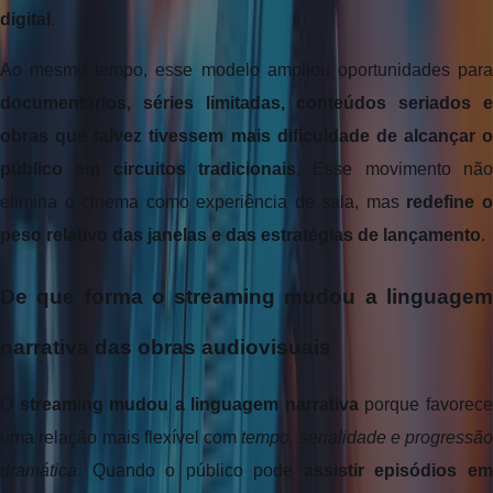
digital
.
documentários, séries limitadas, conteúdos seriados e 
obras que talvez tivessem mais dificuldade de alcançar o 
público em circuitos tradicionais
. Esse movimento não 
elimina o cinema como experiência de sala, mas 
redefine o
peso relativo das janelas e das estratégias de lançamento
.
De que forma o streaming mudou a linguagem 
narrativa das obras audiovisuais
O 
streaming mudou a linguagem narrativa
 porque favorece
uma relação mais flexível com 
tempo, serialidade e progressão 
dramática
. Quando o público pode 
assistir episódios em