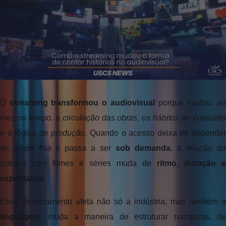
O 
streaming transformou o audiovisual
 porque mudou, ao
mesmo tempo, a 
circulação das obras, os hábitos de consumo
e a lógica de produção
. Quando o acesso deixa de depender
de 
grade fixa
 e passa a ser 
sob demanda
, a relação do
público com filmes e séries muda de 
ritmo, duração e 
expectativa
. 
linguagem
: muda a maneira de estruturar narrativas, de 