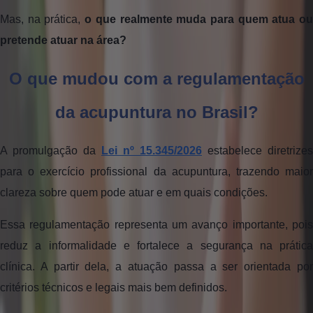
Mas, na prática,
o que realmente muda para quem atua o
pretende atuar na área?
O que mudou com a regulamentação
da acupuntura no Brasil?
A promulgação da
Lei nº 15.345/2026
estabelece diretrizes
para o exercício profissional da acupuntura, trazendo maior
clareza sobre quem pode atuar e em quais condições.
Essa regulamentação representa um avanço importante, pois
reduz a informalidade e fortalece a segurança na prática
clínica. A partir dela, a atuação passa a ser orientada por
critérios técnicos e legais mais bem definidos.