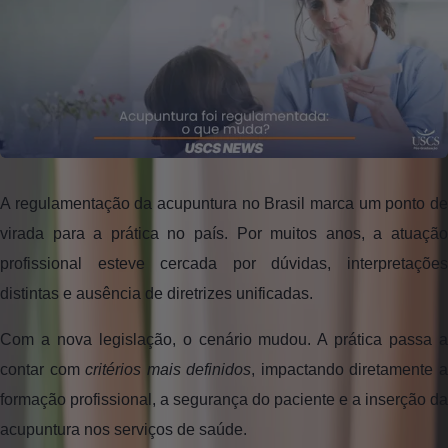
A regulamentação da acupuntura no Brasil marca um ponto de
virada para a prática no país. Por muitos anos, a atuação
profissional esteve cercada por dúvidas, interpretações
distintas e ausência de diretrizes unificadas.
Com a nova legislação, o cenário mudou. A prática passa a
contar com
critérios mais definidos
, impactando diretamente 
formação profissional, a segurança do paciente e a inserção da
acupuntura nos serviços de saúde.