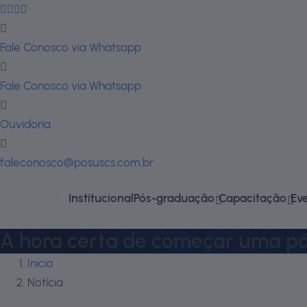
Fale Conosco via Whatsapp
Fale Conosco via Whatsapp
Ouvidoria
faleconosco@posuscs.com.br
Institucional
Pós-graduação
Capacitação
Ev
A hora certa de começar uma p
Início
Notícia