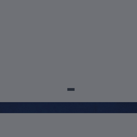
sco@posuscs.com.br
5699