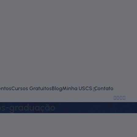
falecono
entos
Cursos Gratuitos
Blog
Minha USCS
Contato
(11) 2714-
ós-graduação