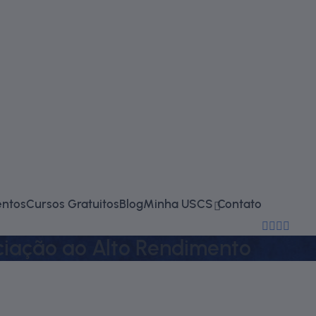
falecono
entos
Cursos Gratuitos
Blog
Minha USCS
Contato
(11) 2714-
ciação ao Alto Rendimento