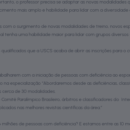
, portanto, o professor precisa se adaptar as novas modalidades
ecimento mais amplo e habilidade para lidar com a diversidade 
s com o surgimento de novas modalidades de treino, novos esp
ional tenha uma habilidade maior para lidar com grupos diversos
 qualificados que a USCS acaba de abrir as inscrições para o
 trabalharem com a
iniciação de pessoas com deficiência ao esport
a especialização “Abordaremos desde as deficiências, classifi
s cerca de 30 modalidades.
 Comitê Paralímpico Brasileiro, árbitros e classificadores do In
cados nas melhores revistas científicas da área.”
6 milhões de pessoas com deficiência? E estamos entre as 10 m