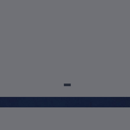
sco@posuscs.com.br
5699