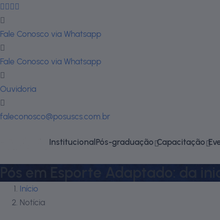
Fale Conosco via Whatsapp
Fale Conosco via Whatsapp
Ouvidoria
faleconosco@posuscs.com.br
Institucional
Pós-graduação
Capacitação
Ev
Pós em Esporte Adaptado: da ini
Início
Notícia