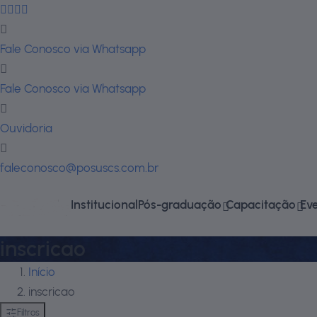
Fale Conosco via Whatsapp
Fale Conosco via Whatsapp
Ouvidoria
faleconosco@posuscs.com.br
Institucional
Pós-graduação
Capacitação
Ev
inscricao
Início
inscricao
Filtros