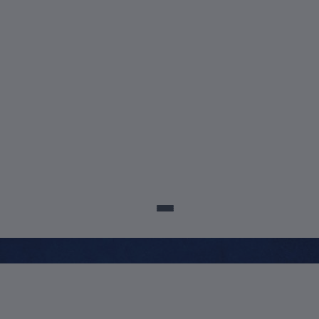
sco@posuscs.com.br
5699