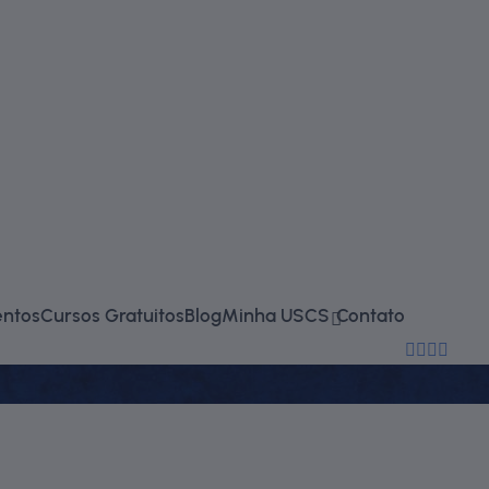
falecono
entos
Cursos Gratuitos
Blog
Minha USCS
Contato
(11) 2714-