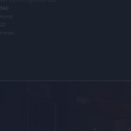
560
Horas
20
meses