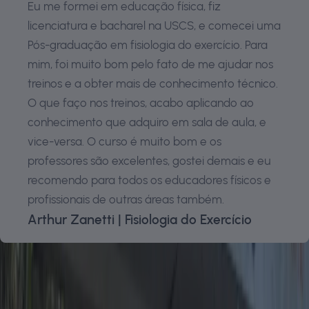
Eu me formei em educação física, fiz
licenciatura e bacharel na USCS, e comecei uma
Pós-graduação em fisiologia do exercício. Para
mim, foi muito bom pelo fato de me ajudar nos
treinos e a obter mais de conhecimento técnico.
O que faço nos treinos, acabo aplicando ao
conhecimento que adquiro em sala de aula, e
vice-versa. O curso é muito bom e os
professores são excelentes, gostei demais e eu
recomendo para todos os educadores físicos e
profissionais de outras áreas também.
Arthur Zanetti | Fisiologia do Exercício
Como se matricular?
1
Escolha o curso que deseja.
2
Preencha seus dados no formulário.