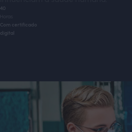
40
Horas
Com certificado
digital